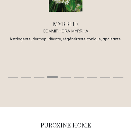
MYRRHE
COMMIPHORA MYRRHA
Astringente, dermopurifiante, régénérante, tonique, apaisante.
H
t
PUROXINE HOME