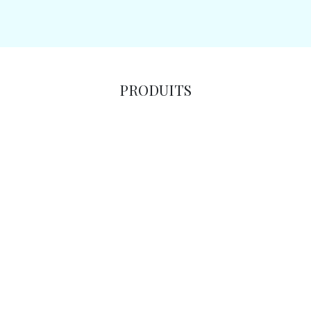
PRODUITS
Shampooing-douche
Masque intensif
restructurant après-soleil
restructurant après-soleil